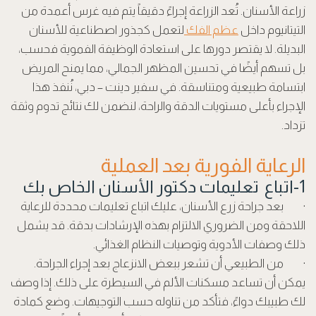
زراعة الأسنان. تُعد الزراعة إجراءً دقيقاً يتم فيه غرس أعمدة من
التيتانيوم داخل
عظم الفك
لتعمل كجذور اصطناعية للأسنان
البديلة. لا يقتصر دورها على استعادة الوظيفة الفموية فحسب،
بل تسهم أيضًا في تحسين المظهر الجمالي، مما يمنح المريض
ابتسامة طبيعية ومتناسقة. في سفير دينت – دبي، نُنفذ هذا
الإجراء بأعلى مستويات الدقة والراحة، لنضمن لك نتائج تدوم وثقة
تزداد.
الرعاية الفورية بعد العملية
1-اتباع تعليمات دكتور الأسنان الخاص بك
· بعد جراحة زرع الأسنان، عليك اتباع تعليمات محددة للرعاية
اللاحقة ومن الضروري الالتزام بهذه الإرشادات بدقة. قد يشمل
ذلك وصفات الأدوية وتوصيات النظام الغذائي.
· من الطبيعي أن تشعر ببعض الانزعاج بعد إجراء الجراحة.
يمكن أن تساعد مسكنات الألم في السيطرة على ذلك. إذا وصف
لك طبيبك دواءً، فتأكد من تناوله حسب التوجيهات. وضع كمادة