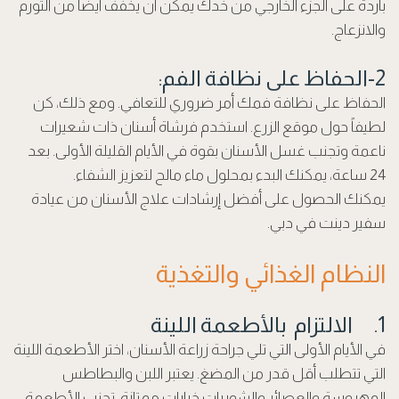
باردة على الجزء الخارجي من خدك يمكن أن يخفف أيضاً من التورم
والانزعاج.
2-الحفاظ على نظافة الفم:
الحفاظ على نظافة فمك أمر ضروري للتعافي. ومع ذلك، كن
لطيفاً حول موقع الزرع. استخدم فرشاة أسنان ذات شعيرات
ناعمة وتجنب غسل الأسنان بقوة في الأيام القليلة الأولى. بعد
24 ساعة، يمكنك البدء بمحلول ماء مالح لتعزيز الشفاء.
يمكنك الحصول على أفضل إرشادات علاج الأسنان من عيادة
سفير دينت في دبي.
النظام الغذائي والتغذية
1. الالتزام بالأطعمة اللينة
في الأيام الأولى التي تلي جراحة زراعة الأسنان، اختر الأطعمة اللينة
التي تتطلب أقل قدر من المضغ. يعتبر اللبن والبطاطس
المهروسة والعصائر والشوربات خيارات ممتازة. تجنب الأطعمة