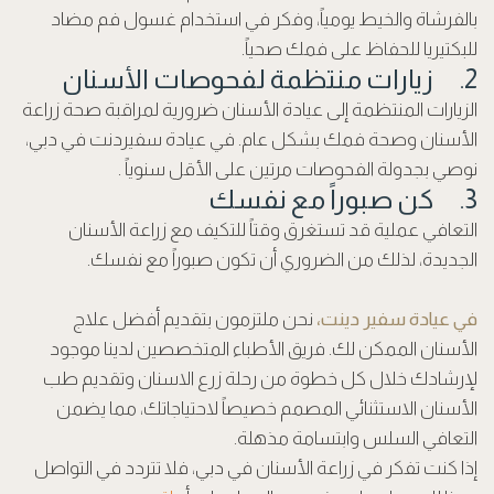
بالفرشاة والخيط يومياً، وفكر في استخدام غسول فم مضاد
للبكتيريا للحفاظ على فمك صحياً.
2. زيارات منتظمة لفحوصات الأسنان
الزيارات المنتظمة إلى عيادة الأسنان ضرورية لمراقبة صحة زراعة
الأسنان وصحة فمك بشكل عام. في عيادة سفيردنت في دبي،
نوصي بجدولة الفحوصات مرتين على الأقل سنوياً .
3. كن صبوراً مع نفسك
التعافي عملية قد تستغرق وقتاً للتكيف مع زراعة الأسنان
الجديدة، لذلك من الضروري أن تكون صبوراً مع نفسك.
في عيادة سفير دينت،
نحن ملتزمون بتقديم أفضل علاج
الأسنان الممكن لك. فريق الأطباء المتخصصين لدينا موجود
لإرشادك خلال كل خطوة من رحلة زرع الاسنان وتقديم طب
الأسنان الاستثنائي المصمم خصيصاً لاحتياجاتك، مما يضمن
التعافي السلس وابتسامة مذهلة.
إذا كنت تفكر في زراعة الأسنان في دبي، فلا تتردد في التواصل