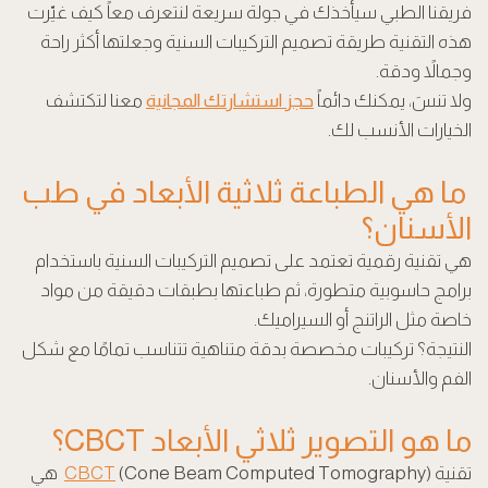
فريقنا الطبي سيأخذك في جولة سريعة لنتعرف معاً كيف غيّرت
هذه التقنية طريقة تصميم التركيبات السنية وجعلتها أكثر راحة
وجمالاً ودقة.
ولا تنسَ، يمكنك دائماً
حجز استشارتك المجانية
معنا لتكتشف
الخيارات الأنسب لك.
ما هي الطباعة ثلاثية الأبعاد في طب
الأسنان؟
هي تقنية رقمية تعتمد على تصميم التركيبات السنية باستخدام
برامج حاسوبية متطورة، ثم طباعتها بطبقات دقيقة من مواد
خاصة مثل الراتنج أو السيراميك.
النتيجة؟ تركيبات مخصصة بدقة متناهية تتناسب تمامًا مع شكل
الفم والأسنان.
ما هو التصوير ثلاثي الأبعاد CBCT؟
تقنية
CBCT
(Cone Beam Computed Tomography) هي