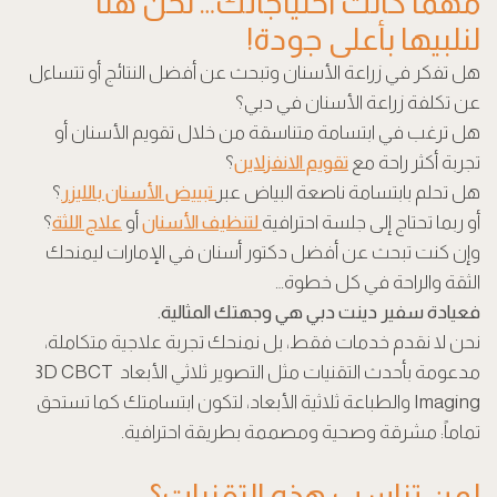
مهما كانت احتياجاتك… نحن هنا
لنلبيها بأعلى جودة!
هل تفكر في زراعة الأسنان وتبحث عن أفضل النتائج أو تتساءل
عن تكلفة زراعة الأسنان في دبي؟
هل ترغب في ابتسامة متناسقة من خلال تقويم الأسنان أو
تجربة أكثر راحة مع
تقويم الانفزلاين
؟
هل تحلم بابتسامة ناصعة البياض عبر
تبييض الأسنان بالليزر
؟
أو ربما تحتاج إلى جلسة احترافية
لتنظيف الأسنان
أو
علاج اللثة
؟
وإن كنت تبحث عن أفضل دكتور أسنان في الإمارات ليمنحك
الثقة والراحة في كل خطوة…
فعيادة سفير دينت دبي هي وجهتك المثالية.
نحن لا نقدم خدمات فقط، بل نمنحك تجربة علاجية متكاملة،
مدعومة بأحدث التقنيات مثل التصوير ثلاثي الأبعاد 3D CBCT
Imaging والطباعة ثلاثية الأبعاد، لتكون ابتسامتك كما تستحق
تماماً: مشرقة وصحية ومصممة بطريقة احترافية.
لمن تناسب هذه التقنيات؟