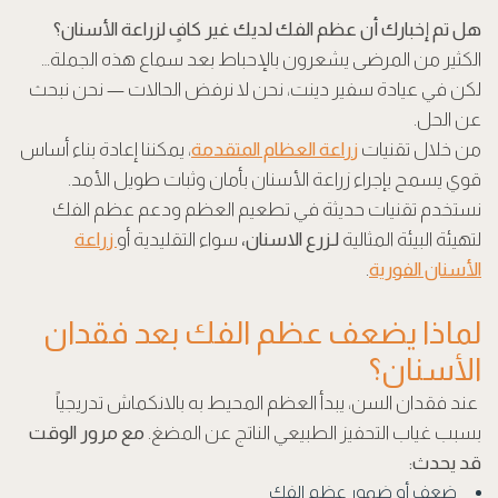
هل تم إخبارك أن عظم الفك لديك غير كافٍ لزراعة الأسنان؟
الكثير من المرضى يشعرون بالإحباط بعد سماع هذه الجملة…
لكن في عيادة سفير دينت، نحن لا نرفض الحالات — نحن نبحث
عن الحل.
من خلال تقنيات
زراعة العظام المتقدمة
، يمكننا إعادة بناء أساس
قوي يسمح بإجراء زراعة الأسنان بأمان وثبات طويل الأمد.
نستخدم تقنيات حديثة في تطعيم العظم ودعم عظم الفك
لتهيئة البيئة المثالية
لـزرع الاسنان،
سواء التقليدية أو
زراعة
الأسنان الفورية
.
لماذا يضعف عظم الفك بعد فقدان
الأسنان؟
عند فقدان السن، يبدأ العظم المحيط به بالانكماش تدريجياً
بسبب غياب التحفيز الطبيعي الناتج عن المضغ.
مع مرور الوقت
قد يحدث:
ضعف أو ضمور عظم الفك