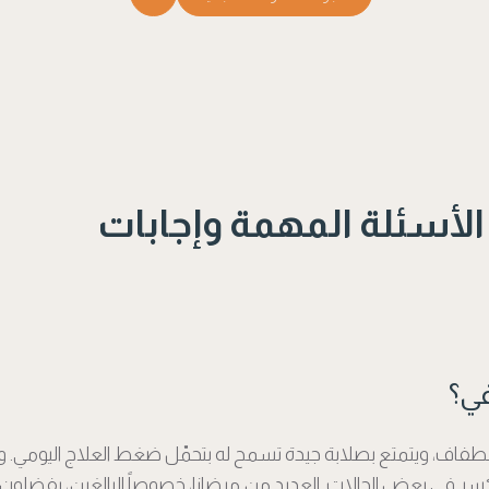
 الأسئلة المهمة وإجابات
في؟
 الاصطفاف، ويتمتع بصلابة جيدة تسمح له بتحمّل ضغط العلاج اليومي.
سر في بعض الحالات. العديد من مرضانا، خصوصاً البالغين، يفضلون 